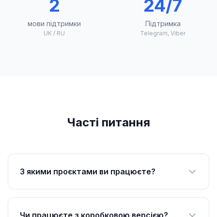
2
24/7
мови підтримки
Підтримка
UK / RU
Telegram, Viber
Часті питання
З якими проєктами ви працюєте?
Чи працюєте з коробковою версією?