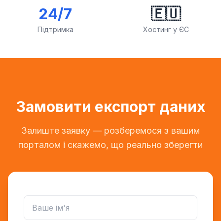
24/7
🇪🇺
Підтримка
Хостинг у ЄС
Замовити експорт даних
Залиште заявку — розберемося з вашим
порталом і скажемо, що реально зберегти