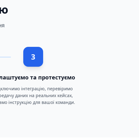
ію
ня
3
лаштуємо та протестуємо
дключимо інтеграцію, перевіримо
редачу даних на реальних кейсах,
амо інструкцію для вашої команди.