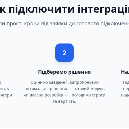
к підключити інтеграц
ри прості кроки від заявки до готового підключен
2
Підберемо рішення
На
о
Оцінимо завдання, запропонуємо
Пі
ись у
оптимальне рішення — готовий модуль
пе
тригери
чи власна розробка — і погодимо строки
над
та вартість.