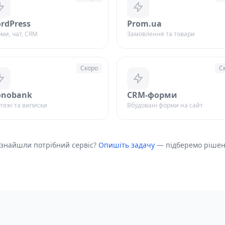
rdPress
Prom.ua
ми, чат, CRM
Замовлення та товари
Скоро
С
nobank
CRM-форми
тежі та виписки
Вбудовані форми на сайт
 знайшли потрібний сервіс?
Опишіть задачу
— підберемо рішен