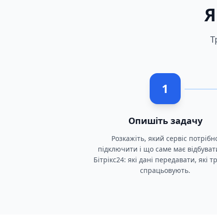
Я
Т
1
Опишіть задачу
Розкажіть, який сервіс потрібн
підключити і що саме має відбуват
Бітрікс24: які дані передавати, які 
спрацьовують.