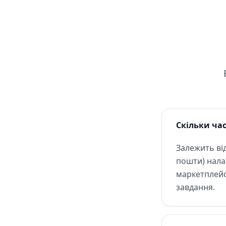
Скільки ча
Залежить від
пошти) налаш
маркетплейса
завдання.