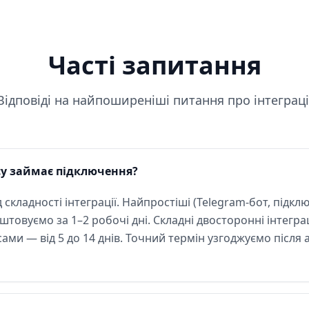
Часті запитання
Відповіді на найпоширеніші питання про інтеграці
су займає підключення?
 складності інтеграції. Найпростіші (Telegram-бот, підк
товуємо за 1–2 робочі дні. Складні двосторонні інтеграц
ми — від 5 до 14 днів. Точний термін узгоджуємо після 