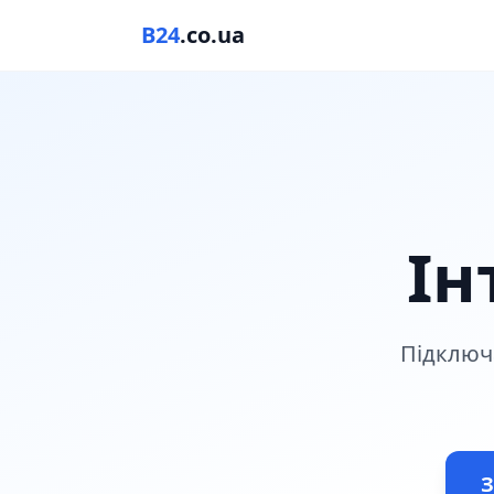
B24
.co.ua
Ін
Підключа
З