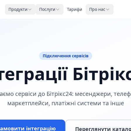
Продукти
Послуги
Тарифи
Про нас
Підключення сервісів
теграції Бітрік
ємо сервіси до Бітрікс24: месенджери, телеф
маркетплейси, платіжні системи та інше
амовити інтеграцію
Переглянути катало