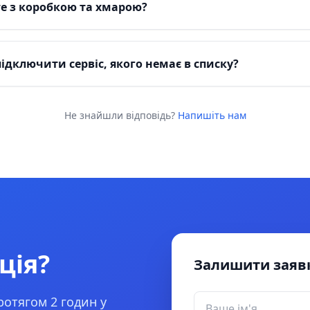
е з коробкою та хмарою?
ідключити сервіс, якого немає в списку?
Не знайшли відповідь?
Напишіть нам
ція?
Залишити заяв
отягом 2 годин у