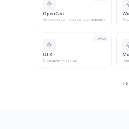
OpenCart
Wo
Синхронізація товарів та замовлень
Фор
Скоро
OLX
Mo
Оголошення та ліди
Пла
Не