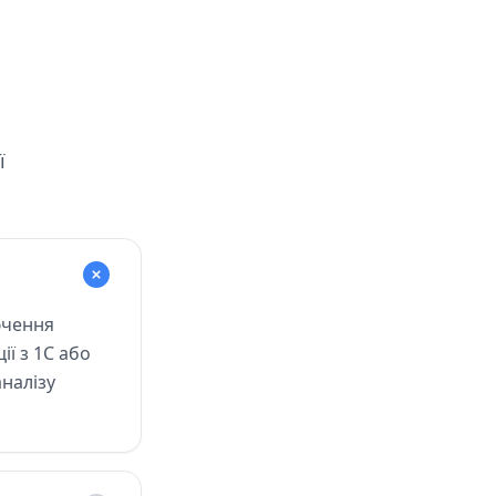
ї
лючення
ії з 1С або
аналізу