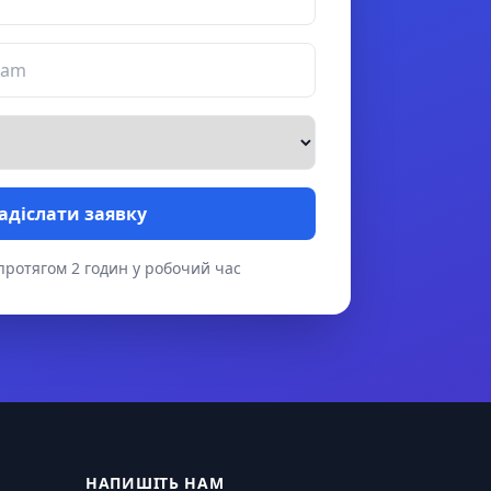
адіслати заявку
протягом 2 годин у робочий час
НАПИШІТЬ НАМ