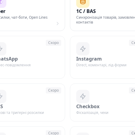
ber
1С / BAS
силки, чат-боти, Open Lines
Синхронізація товарів, замовлен
контактів
Скоро
С
atsApp
Instagram
нес-повідомлення
Direct, коментарі, лід-форми
Скоро
С
S
Checkbox
ові та тригерні розсилки
Фіскалізація, чеки
Скоро
С