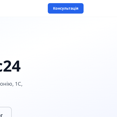
Консультація
с24
онію, 1С,
г