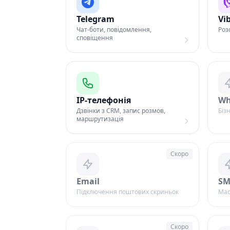
Telegram
Vi
Чат-боти, повідомлення,
Роз
сповіщення
IP-телефонія
Wh
Дзвінки з CRM, запис розмов,
Біз
маршрутизація
Скоро
Email
SM
Підключення поштових скриньок
Мас
Скоро