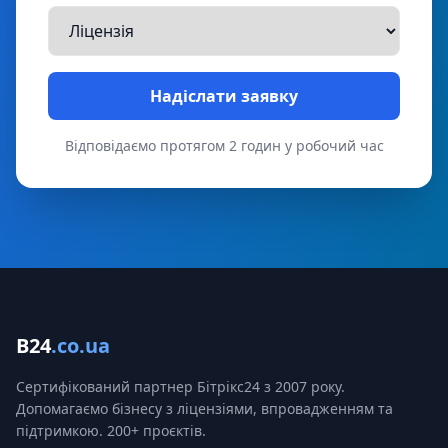
Надіслати заявку
Відповідаємо протягом 2 годин у робочий час
B24
.co.ua
Сертифікований партнер Бітрікс24 з 2007 року.
Допомагаємо бізнесу з ліцензіями, впровадженням та
підтримкою. 200+ проєктів.