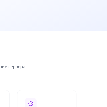
е
ние сервера