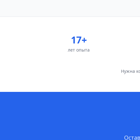
17+
лет опыта
Нужна к
Остав