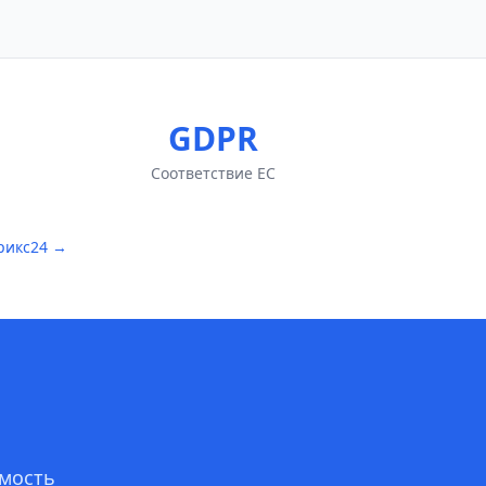
GDPR
Соответствие ЕС
рикс24 →
имость