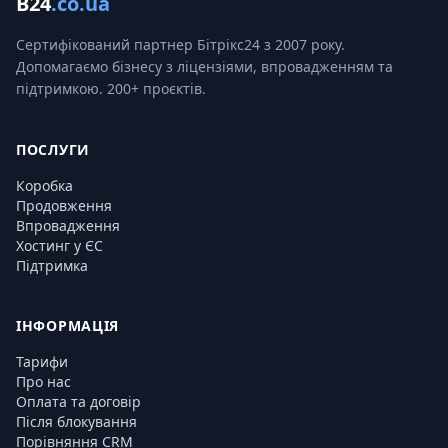
B24
.co.ua
Сертифікований партнер Бітрікс24 з 2007 року.
Допомагаємо бізнесу з ліцензіями, впровадженням та
підтримкою. 200+ проєктів.
ПОСЛУГИ
Коробка
Продовження
Впровадження
Хостинг у ЄС
Підтримка
ІНФОРМАЦІЯ
Тарифи
Про нас
Оплата та договір
Після блокування
Порівняння CRM