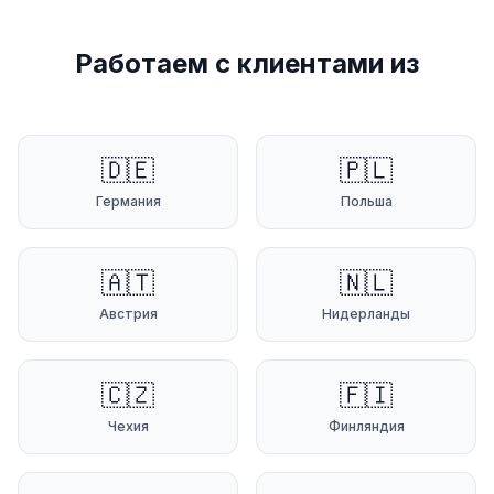
Работаем с клиентами из
🇩🇪
🇵🇱
Германия
Польша
🇦🇹
🇳🇱
Австрия
Нидерланды
🇨🇿
🇫🇮
Чехия
Финляндия