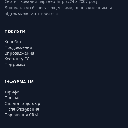
Сертифікований партнер Бітрікс24 з 2007 року.
Допомагаємо бізнесу з ліцензіями, впровадженням та
підтримкою. 200+ проєктів.
ПОСЛУГИ
Коробка
Продовження
Впровадження
Хостинг у ЄС
Підтримка
ІНФОРМАЦІЯ
Тарифи
Про нас
Оплата та договір
Після блокування
Порівняння CRM