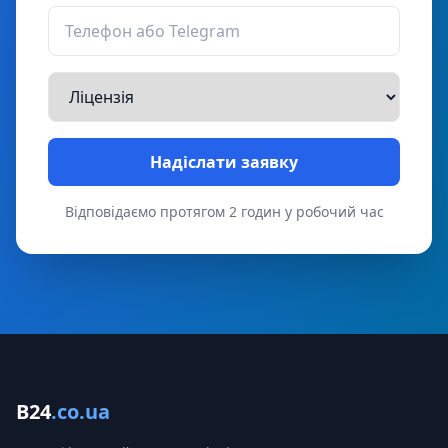
Надіслати заявку
Відповідаємо протягом 2 годин у робочий час
B24
.co.ua