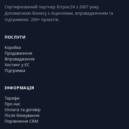
Сертифікований партнер Бітрікс24 з 2007 року.
Допомагаємо бізнесу з ліцензіями, впровадженням та
підтримкою. 200+ проєктів.
ПОСЛУГИ
Коробка
Продовження
Впровадження
Хостинг у ЄС
Підтримка
ІНФОРМАЦІЯ
Тарифи
Про нас
Оплата та договір
Після блокування
Порівняння CRM